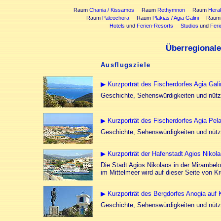
Raum
Chania / Kissamos
Raum
Rethymnon
Raum
Herak
Raum
Paleochora
Raum
Plakias / Agia Galini
Rau
Hotels
und
Ferien-Resorts
Studios
und
Fer
Überregional
Ausflugsziele
▶ Kurzporträt des Fischerdorfes Agia Gali
Geschichte, Sehenswürdigkeiten und nütz
▶ Kurzporträt des Fischerdorfes Agia Pela
Geschichte, Sehenswürdigkeiten und nütz
▶ Kurzporträt der Hafenstadt Agios Nikola
Die Stadt Agios Nikolaos in der Mirambelo
im Mittelmeer wird auf dieser Seite von Kr
▶ Kurzporträt des Bergdorfes Anogia auf 
Geschichte, Sehenswürdigkeiten und nütz